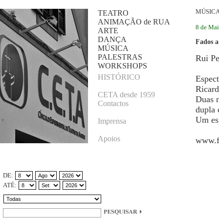
MÚSIC
TEATRO
ANIMAÇÃO de RUA
8 de Mai
ARTE
DANÇA
Fados a
MÚSICA
PALESTRAS
Rui P
WORKSHOPS
HISTÓRICO
Espect
Ricard
CETA desde 1959
Duas n
Contactos
dupla 
Um esp
Imprensa
Apoios
www.f
DE:
ATÉ: