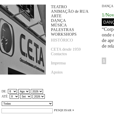
DANÇA
TEATRO
ANIMAÇÃO de RUA
1/Nov
ARTE
DANÇA
DANÇ
MÚSICA
“Corp
PALESTRAS
WORKSHOPS
onde o
de ap
HISTÓRICO
de rel
CETA desde 1959
Contactos
1
Imprensa
Apoios
DE:
ATÉ: