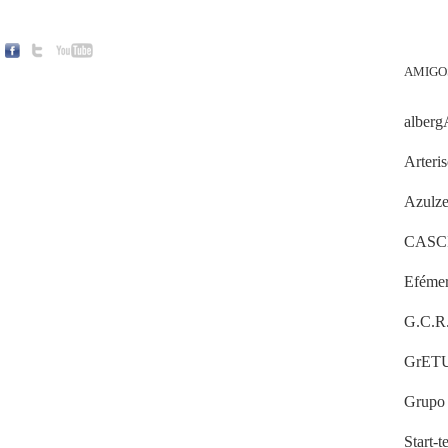
AMIGO
alberg
Arteri
Azulz
CASC
Efémero
G.C.R
GrETUA
Grupo 
Start-t