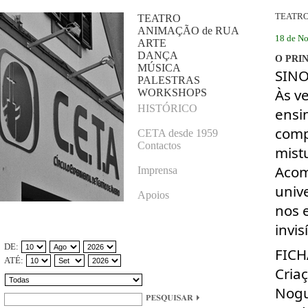
TEATR
TEATRO
ANIMAÇÃO de RUA
18 de N
ARTE
DANÇA
O PRI
MÚSICA
SINO
PALESTRAS
Às v
WORKSHOPS
HISTÓRICO
ensi
comp
CETA desde 1959
Contactos
mist
Acom
Imprensa
univ
Apoios
nos 
invis
DE:
FICH
ATÉ:
Criaç
Nogu