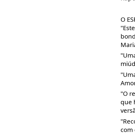
O ES
"Est
bond
Mari
"Uma
miúd
"Uma
Amor
"O r
que 
versã
"Rec
com 