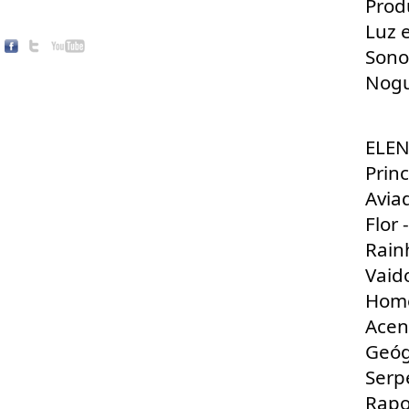
Prod
Luz e
Sonop
Nogu
ELEN
Prin
Avia
Flor 
Rain
Vaid
Home
Acen
Geóg
Serp
Rapo